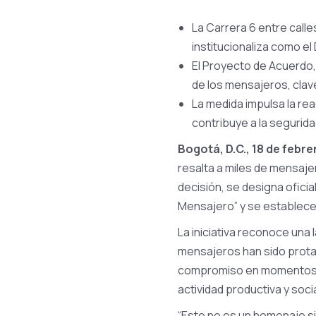
La Carrera 6 entre calle
institucionaliza como el 
El Proyecto de Acuerdo, 
de los mensajeros, clave
La medida impulsa la re
contribuye a la seguridad
Bogotá, D.C., 18 de febre
resalta a miles de mensaje
decisión, se designa oficia
Mensajero” y se establece
La iniciativa reconoce una 
mensajeros han sido prota
compromiso en momentos cr
actividad productiva y socia
“Este no es un homenaje si