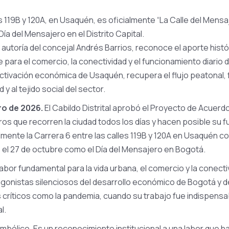
s 119B y 120A, en Usaquén, es oficialmente “La Calle del Mensa
Día del Mensajero en el Distrito Capital.
autoría del concejal Andrés Barrios, reconoce el aporte histó
 para el comercio, la conectividad y el funcionamiento diario d
activación económica de Usaquén, recupera el flujo peatonal, 
 y al tejido social del sector.
ro de 2026.
El Cabildo Distrital aprobó el Proyecto de Acuerdo
ros que recorren la ciudad todos los días y hacen posible su
lmente la Carrera 6 entre las calles 119B y 120A en Usaquén co
 el 27 de octubre como el Día del Mensajero en Bogotá.
labor fundamental para la vida urbana, el comercio y la conecti
gonistas silenciosos del desarrollo económico de Bogotá y 
íticos como la pandemia, cuando su trabajo fue indispensab
l.
mbólico. Es un reconocimiento institucional a una labor que 