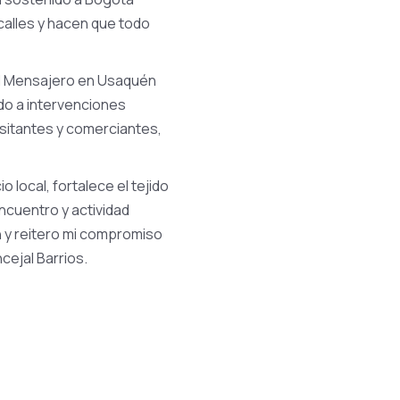
calles y hacen que todo
del Mensajero en Usaquén
do a intervenciones
isitantes y comerciantes,
local, fortalece el tejido
ncuentro y actividad
n y reitero mi compromiso
cejal Barrios.