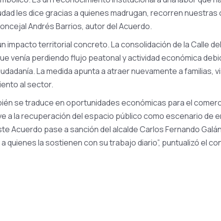
udad les dice gracias a quienes madrugan, recorren nuestras 
concejal Andrés Barrios, autor del Acuerdo.
n impacto territorial concreto. La consolidación de la Calle 
ue venía perdiendo flujo peatonal y actividad económica debi
ciudadanía. La medida apunta a atraer nuevamente a familias, v
ento al sector.
én se traduce en oportunidades económicas para el comercio 
buye a la recuperación del espacio público como escenario de e
ste Acuerdo pase a sanción del alcalde Carlos Fernando Galá
 quienes la sostienen con su trabajo diario”, puntualizó el con