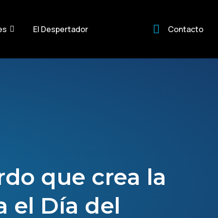
es
El Despertador
Contacto
do que crea la
a el Día del