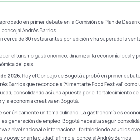
aprobado en primer debate en la Comisión de Plan de Desarr
el concejal Andrés Barrios.
con cerca de 80 restaurantes por edición y ha superado la ven
alecer el turismo gastronómico, dinamizar la economía local y
nómica del país.
 de 2026.
Hoy el Concejo de Bogotá aprobó en primer debate
drés Barrios que reconoce a “Alimentarte Food Festival” como 
a ciudad, consolidando así una apuesta por el fortalecimiento de
 y la economía creativa en Bogotá.
e ser únicamente un tema culinario. La gastronomía es econom
ién es generación de empleo. Bogotá necesita seguir consolid
itiva a nivel nacional e internacional, fortaleciendo aquellos 
 y posicionan la ciudad”, afirmó el concejal Andrés Barrios.