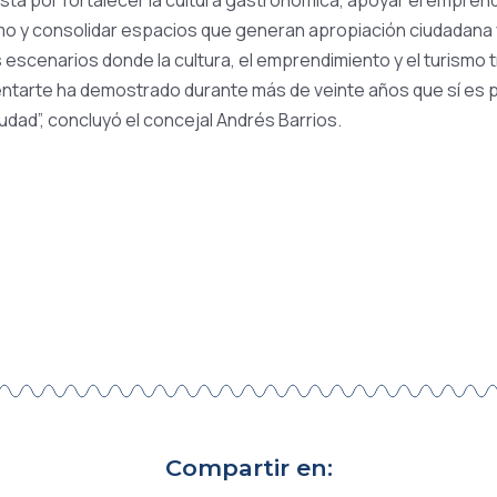
uesta por fortalecer la cultura gastronómica, apoyar el empren
mo y consolidar espacios que generan apropiación ciudadana 
 escenarios donde la cultura, el emprendimiento y el turismo 
imentarte ha demostrado durante más de veinte años que sí es p
udad”, concluyó el concejal Andrés Barrios.
Compartir en: