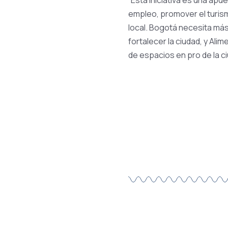
“Esta iniciativa es una ap
empleo, promover el turis
local. Bogotá necesita más
fortalecer la ciudad, y Al
de espacios en pro de la ci