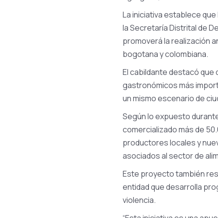
La iniciativa establece que 
la Secretaría Distrital de D
promoverá la realización an
bogotana y colombiana.
El cabildante destacó que
gastronómicos más importan
un mismo escenario de ciu
Según lo expuesto durante e
comercializado más de 50.
productores locales y nuev
asociados al sector de ali
Este proyecto también res
entidad que desarrolla pro
violencia.