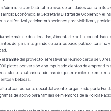
la Administración Distrital, a través de entidades como la Secre
esarrollo Económico, la Secretaría Distrital de Gobierno y el Ins
ual del festival y adelantará acciones para visibilizar y posici
 durante más de dos décadas, Alimentarte se ha consolidado 
tes del país, integrando cultura, espacio público, turismo 
dad.
l trámite del proyecto, el festival ha reunido cerca de 80 re
000 platos por versión y ha impulsado cientos de emprendim
os talentos culinarios, además de generar miles de empleos 
mentos y bebidas.
alta el componente social del evento, organizado por la Fun
gramas de apoyo para familias de miembros de la Policía Nacion