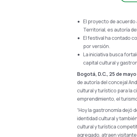
El proyecto de acuerdo 
Territorial, es autoría d
El festival ha contado 
por versión.
La iniciativa busca fort
capital cultural y gastro
Bogotá, D.C., 25 de mayo
de autoría del concejal An
cultural y turístico para l
emprendimiento, el turismo
“Hoy la gastronomía dejó d
identidad cultural y tamb
cultural y turística compet
agregado, atraen visitantes